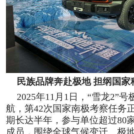
民族品牌奔赴极地
担纲国家
2025年11月1日，“雪龙2
航，第42次国家南极考察任务
期长达半年，参与单位超过80家
成员，围绕全球气候变迁、极