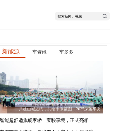
新能源
车资讯
车多多
共赴山城之约，共绘未来蓝图：2025深蓝车友
智能超舒适旗舰家轿—宝骏享境，正式亮相