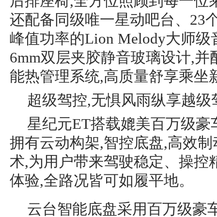
后排座椅,全方位照顾到每一位乘
还配备同级唯一星动吧台、23个高
峰值功率的Lion Melody大
6mm双层夹胶静音玻璃设计,
能热管理系统,高质量舒享乘坐
超级驾控,无惧风雨纵享越级
星纪元ET搭载媲美百万级豪
拥有云动构架,智控底盘,高效制
术,为用户带来驾驶稳定、操控
体验,全路况皆可如履平地。
云台智能底盘采用百万级豪