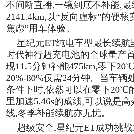
不间断直播,一镜到底不补能,
2141.4km,以“反向虚标”的
焦虑”用车体验。
星纪元ET纯电车型最长续航里
时代神行超充电池的全球量产首
现11.5分钟补能475km,零下2
20%-80%仅需24分钟。当车辆
条件下时,依然可以在零下20
里加速5.46s的成绩,可以说
线,冬季补能续航亦无忧。
超级安全,星纪元ET成功挑战