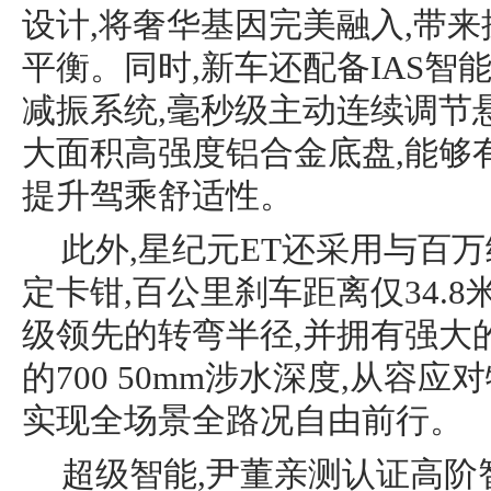
设计,将奢华基因完美融入,带
平衡。同时,新车还配备IAS智
减振系统,毫秒级主动连续调节悬
大面积高强度铝合金底盘,能够
提升驾乘舒适性。
此外,星纪元ET还采用与百
定卡钳,百公里刹车距离仅34.8
级领先的转弯半径,并拥有强大
的700 50mm涉水深度,从容
实现全场景全路况自由前行。
超级智能,尹董亲测认证高阶